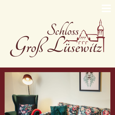
Ostseestrand
Lavendeltraum
Walderlebnis
Seeblick
Rosenromantik
Traumschloss
Orchideengarten