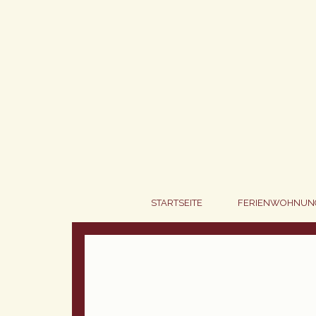
Ostseestrand
Lavendeltraum
Walderlebnis
Seeblick
STARTSEITE
FERIENWOHNUN
Rosenromantik
Traumschloss
Orchideengarten