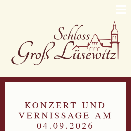
Ostseestrand
Lavendeltraum
Walderlebnis
Seeblick
Rosenromantik
KONZERT UND
Traumschloss
VERNISSAGE AM
Orchideengarten
04.09.2026